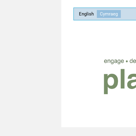
English
Cymraeg
Copyright Planning Aid Wales 2019