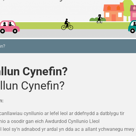
in?
llun Cynefin?
llun Cynefin?
n:
anllawiau cynllunio ar lefel leol ar ddefnydd a datblygu tir
unio a osodir gan eich Awdurdod Cynllunio Lleol
l leol sy’n adnabod yr ardal yn dda ac a allant ychwanegu mwy o