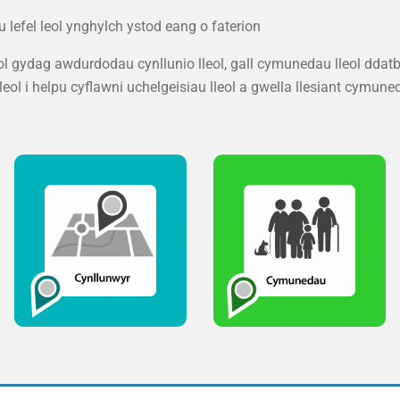
u lefel leol ynghylch ystod eang o faterion
l gydag awdurdodau cynllunio lleol, gall cymunedau lleol ddat
l i helpu cyflawni uchelgeisiau lleol a gwella llesiant cymuned