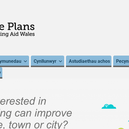
ymunedau
Cynllunwyr
Astudiaethau achos
Pecyn
y