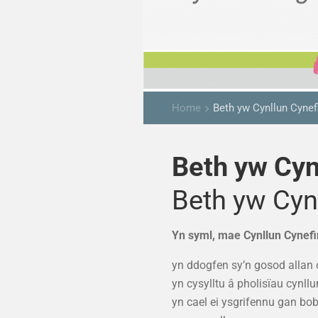
Home
Beth yw Cynllun Cynef
keyboard_arrow_right
Beth yw Cyn
Beth yw Cyn
Yn syml, mae Cynllun Cynefi
yn ddogfen sy’n gosod allan c
yn cysylltu â pholisïau cynll
yn cael ei ysgrifennu gan bob