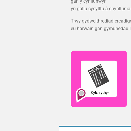
gan y cynllunwyr
yn gallu cysylltu â chynllunia
Trwy gydweithrediad creadigo
eu harwain gan gymunedau lleo