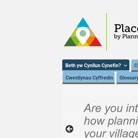
Beth yw Cynllun Cynefin?
C
Cwestiynau Cyffredin
Glossar