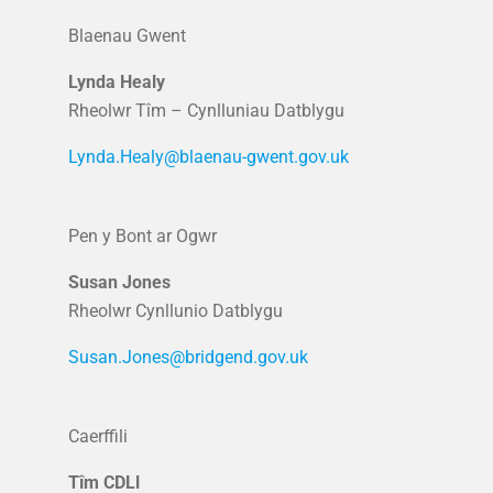
Blaenau Gwent
Lynda Healy
Rheolwr Tîm – Cynlluniau Datblygu
Lynda.Healy@blaenau-gwent.gov.uk
Pen y Bont ar Ogwr
Susan Jones
Rheolwr Cynllunio Datblygu
Susan.Jones@bridgend.gov.uk
Caerffili
Tîm CDLl