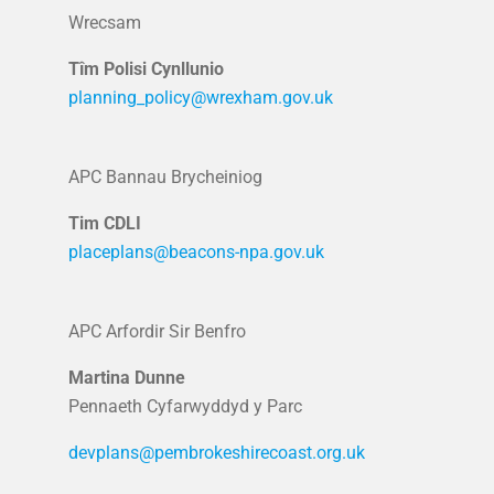
Wrecsam
Tîm Polisi Cynllunio
planning_policy@wrexham.gov.uk
APC Bannau Brycheiniog
Tim CDLI
placeplans@beacons-npa.gov.uk
APC Arfordir Sir Benfro
Martina Dunne
Pennaeth Cyfarwyddyd y Parc
devplans@pembrokeshirecoast.org.uk