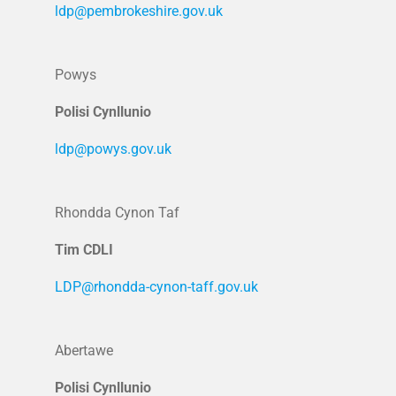
ldp@pembrokeshire.gov.uk
Powys
Polisi Cynllunio
ldp@powys.gov.uk
Rhondda Cynon Taf
Tim CDLI
LDP@rhondda-cynon-taff.gov.uk
Abertawe
Polisi Cynllunio