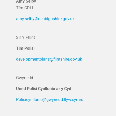
Amy Selby
Tîm CDLl
amy.selby@denbighshire.gov.uk
Sir Y Fflint
Tim Polisi
developmentplans@flintshire.gov.uk
Gwynedd
Uned Polisi Cynllunio ar y Cyd
Polisicynllunio@gwynedd.llyw.cymru