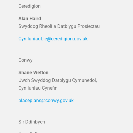
Ceredigion
Alan Haird
Swyddog Rheoli a Datblygu Prosiectau
CynlluniauLle@ceredigion.gov.uk
Conwy
Shane Wetton
Uwch Swyddog Datblygu Cymunedol,
Cynlluniau Cynefin
placeplans@conwy.gov.uk
Sir Ddinbych