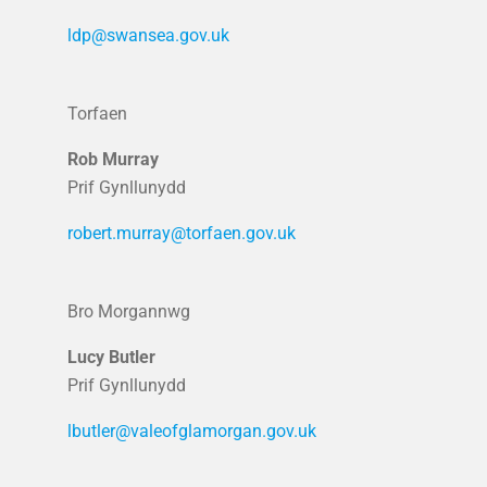
ldp@swansea.gov.uk
Torfaen
Rob Murray
Prif Gynllunydd
robert.murray@torfaen.gov.uk
Bro Morgannwg
Lucy Butler
Prif Gynllunydd
lbutler@valeofglamorgan.gov.uk