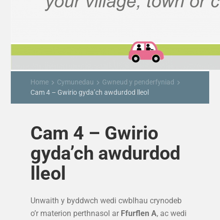
Home
Cymunedau
Gwneud y penderfyniad
keyboard_arrow_right
keyboard_arrow_right
keyboard_arrow_right
Cam 4 – Gwirio gyda’ch awdurdod lleol
Cam 4 – Gwirio
gyda’ch awdurdod
lleol
Unwaith y byddwch wedi cwblhau crynodeb
o’r materion perthnasol ar
Ffurflen A
, ac wedi