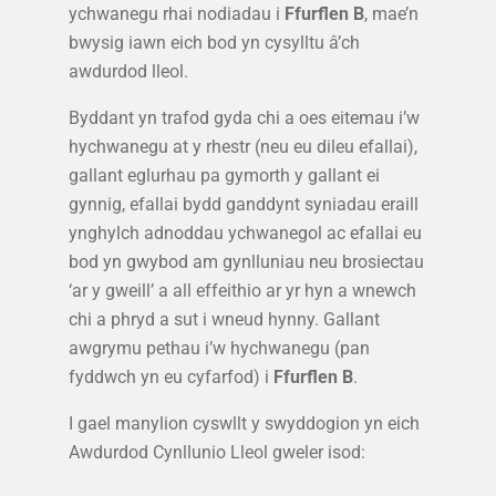
ychwanegu rhai nodiadau i
Ffurflen B
, mae’n
bwysig iawn eich bod yn cysylltu â’ch
awdurdod lleol.
Byddant yn trafod gyda chi a oes eitemau i’w
hychwanegu at y rhestr (neu eu dileu efallai),
gallant eglurhau pa gymorth y gallant ei
gynnig, efallai bydd ganddynt syniadau eraill
ynghylch adnoddau ychwanegol ac efallai eu
bod yn gwybod am gynlluniau neu brosiectau
‘ar y gweill’ a all effeithio ar yr hyn a wnewch
chi a phryd a sut i wneud hynny. Gallant
awgrymu pethau i’w hychwanegu (pan
fyddwch yn eu cyfarfod) i
Ffurflen B
.
I gael manylion cyswllt y swyddogion yn eich
Awdurdod Cynllunio Lleol gweler isod: