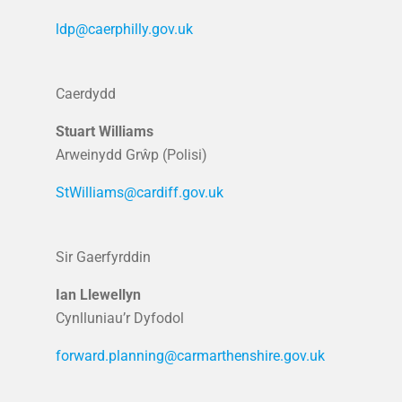
ldp@caerphilly.gov.uk
Caerdydd
Stuart Williams
Arweinydd Grŵp (Polisi)
StWilliams@cardiff.gov.uk
Sir Gaerfyrddin
Ian Llewellyn
Cynlluniau’r Dyfodol
forward.planning@carmarthenshire.gov.uk