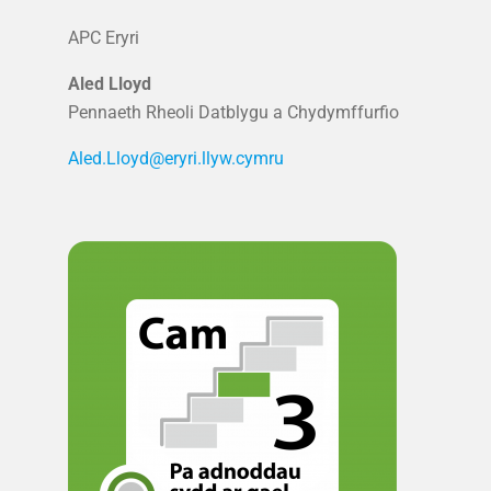
APC Eryri
Aled Lloyd
Pennaeth Rheoli Datblygu a Chydymffurfio
Aled.Lloyd@eryri.llyw.cymru